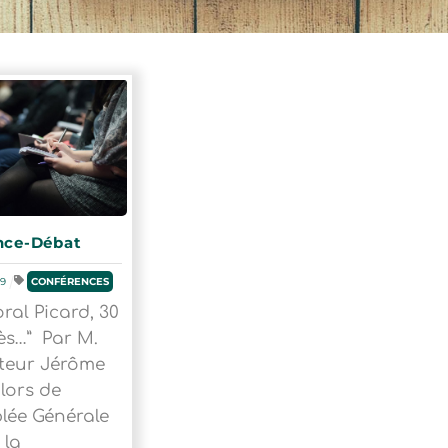
nce-Débat
19
CONFÉRENCES
oral Picard, 30
ès…” Par M.
teur Jérôme
lors de
blée Générale
 la