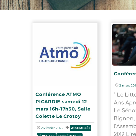
Confére
2
mars
20
Conférence ATMO
” Le Litt
PICARDIE samedi 12
Ans Apr
mars 16h-17h30, Salle
Le Séna
Colette Le Crotoy
Bignon, 
l’Assem
26
février
2022
ASSEMBLÉE
2019 Lire
GÉNÉRALE
,
CONFÉRENCES