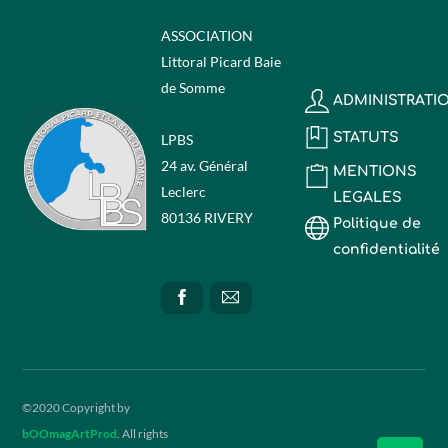
ASSOCIATION
Littoral Picard Baie
de Somme
ADMINISTRATI
STATUTS
LPBS
24 av. Général
MENTIONS
Leclerc
LEGALES
80136 RIVERY
Politique de
confidentialité
©2020 Copyright by
bOOmagArtProd
. All rights