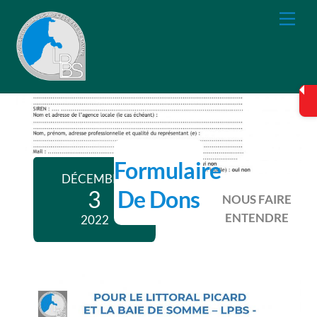
Skip
Me
to
content
Formulaire
DÉCEMBRE
De Dons
3
NOUS FAIRE
ENTENDRE
2022